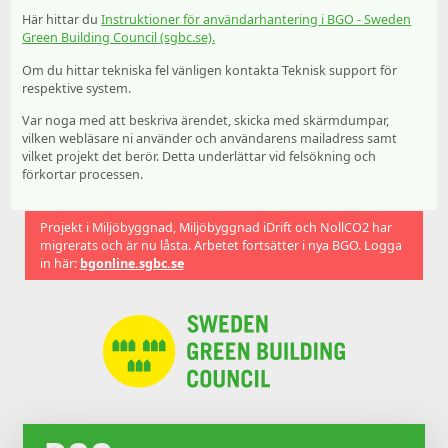
Här hittar du
Instruktioner för användarhantering i BGO - Sweden
Green Building Council (sgbc.se).
Om du hittar tekniska fel vänligen kontakta Teknisk support för
respektive system.
Var noga med att beskriva ärendet, skicka med skärmdumpar,
vilken webläsare ni använder och användarens mailadress samt
vilket projekt det berör. Detta underlättar vid felsökning och
förkortar processen.
Projekt i Miljöbyggnad, Miljöbyggnad iDrift och NollCO2 har
migrerats och är nu låsta. Arbetet fortsätter i nya BGO. Logga
in här:
bgonline.sgbc.se